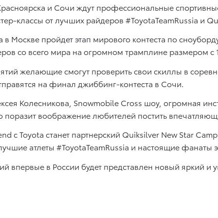
 Красноярска и Сочи ждут профессиональные спортивные
тер-классы от лучших райдеров #ToyotaTeamRussia и Quik
в Москве пройдет этап мирового контеста по сноуборду 
еров со всего мира на огромном трамплине размером с 
ятий желающие смогут проверить свои скиллы в соревн
тправятся на финал джиббинг-контеста в Сочи.
лексея Колесникова, Snowmobile Cross шоу, огромная и
то поразит воображение любителей постить впечатляющ
с Toyota станет партнерский Quiksilver New Star Camp 
учшие атлеты #ToyotaTeamRussia и настоящие фанаты э
ий впервые в России будет представлен новый яркий и 