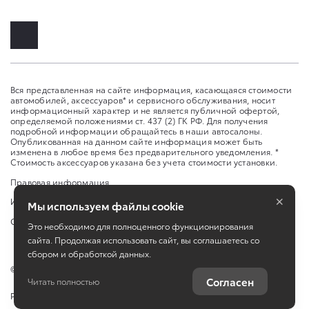
Вся представленная на сайте информация, касающаяся стоимости
автомобилей, аксессуаров* и сервисного обслуживания, носит
информационный характер и не является публичной офертой,
определяемой положениями ст. 437 (2) ГК РФ. Для получения
подробной информации обращайтесь в наши автосалоны.
Опубликованная на данном сайте информация может быть
изменена в любое время без предварительного уведомления. *
Стоимость аксессуаров указана без учета стоимости установки.
Правовая информация
×
Изменить настройку cookies
Мы используем файлы cookie
Сбросить cookie
Это необходимо для полноценного функционирования
сайта. Продолжая использовать сайт, вы соглашаетесь со
сбором и обработкой данных.
©
2026
ООО "УК "ТРАНСТЕХСЕРВИС" пр.Ибрагимова, 48
Согласен
Читать полностью
Работает на технологиях
TradeDealer