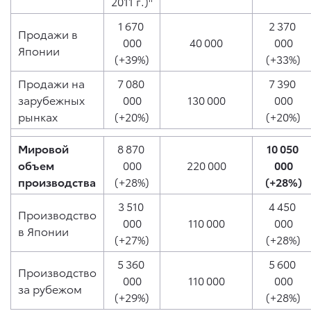
2011 г.)
1 670
2 370
Продажи в
000
40 000
000
Японии
(+39%)
(+33%)
Продажи на
7 080
7 390
зарубежных
000
130 000
000
рынках
(+20%)
(+20%)
Мировой
8 870
10 050
объем
000
220 000
000
производства
(+28%)
(+28%)
3 510
4 450
Производство
000
110 000
000
в Японии
(+27%)
(+28%)
5 360
5 600
Производство
000
110 000
000
за рубежом
(+29%)
(+28%)