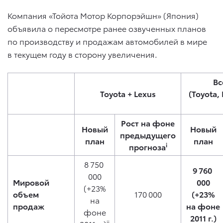
Компания «Тойота Мотор Корпорэйшн» (Япония)
объявила о пересмотре ранее озвученных планов
по производству и продажам автомобилей в мире
в текущем году в сторону увеличения.
Вс
Toyota + Lexus
(Toyota, 
Рост на фоне
Новый
Новый
предыдущего
план
план
i
прогноза
8 750
9 760
000
Мировой
000
(+23%
объем
170 000
(+23%
на
продаж
на фоне
фоне
2011 г.)
ii