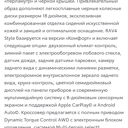
«перламутр» и черной крышей. Привлекательный
образ дополняют легкосплавные черные колесные
диски размером 18 дюймов, эксклюзивная
комбинированная отделка сидений искусственной
кожей и замшей и оптимальное оснащение. RAV4
Style базируется на версии «Комфорт» и включает
следующие опции: двухзонный климат-контроль,
зимний пакет с электрообогревом лобового стекла,
датчик дождя, задние датчики парковки, камеру
заднего вида с динамическими линиями разметки,
электрохромное внутрисалонное зеркало заднего
вида, круиз-контроль, цветной семидюймовый
дисплей на панели приборов и современную
мультимедийную систему с 8-дюймовым сенсорным
экраном и поддержкой Apple CarPlay© и Android
Auto©. Кроссовер предлагается с полным приводом
Dynamic Torque Control AWD с электронным блоком
управления, системой Multi-terrain select®,