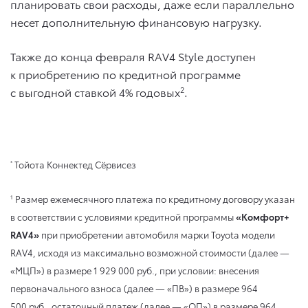
планировать свои расходы, даже если параллельно
несет дополнительную финансовую нагрузку.
Также до конца февраля RAV4 Style доступен
к приобретению по кредитной программе
с выгодной ставкой 4% годовых
2
.
Тойота Коннектед Сёрвисез
*
Размер ежемесячного платежа по кредитному договору указан
1
в соответствии с условиями кредитной программы
«Комфорт+
RAV4»
при приобретении автомобиля марки Toyota модели
RAV4, исходя из максимально возможной стоимости (далее —
«МЦП») в размере 1 929 000 руб., при условии: внесения
первоначального взноса (далее — «ПВ») в размере 964
500 руб., остаточный платеж (далее — «ОП») в размере 964