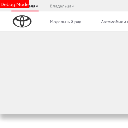
Debug Mode
Покупателям
Владельцам
Модельный ряд
Автомобили 
Дилерский центр
Новости
Преимущества д
ВАКАНСИИ
Здесь появится информация о вакансиях дил