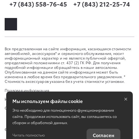
+7 (843) 558-76-45
+7 (843) 212-25-74
Вся представленная на сайте информация, касающаяся стоимости
автомобилей, аксессуаров* и сервисного обслуживания, носит
информационный характер и не является публичной офертой,
определяемой положениями ст. 437 (2) ГК РФ. Для получения
подробной информации обращайтесь в наши автосалоны.
Опубликованная на данном сайте информация может быть
изменена в любое время без предварительного уведомления. *
Стоимость аксессуаров указана без учета стоимости установки.
Правовая информация
×
Изменить настройку cookies
Мы используем файлы cookie
Сбросить cookie
Это необходимо для полноценного функционирования
сайта. Продолжая использовать сайт, вы соглашаетесь со
сбором и обработкой данных.
©
2026
ООО "УК "ТРАНСТЕХСЕРВИС" пр.Ибрагимова, 48
Согласен
Читать полностью