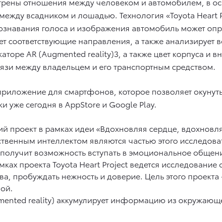
отрены отношения между человеком и автомобилем, в ос
между всадником и лошадью. Технология «Toyota Heart P
знавания голоса и изображения автомобиль может опре
т соответствующие направления, а также анализирует 
оре AR (Augmented reality)3, а также цвет корпуса и в
язи между владельцем и его транспортным средством.
риложение для смартфонов, которое позволяет окунуться
 уже сегодня в AppStore и Google Play.
проект в рамках идеи «Вдохновляя сердце, вдохновляя
твенным интеллектом являются частью этого исследоват
т получит возможность вступать в эмоциональное общен
ах проекта Toyota Heart Project ведется исследование 
тва, пробуждать нежность и доверие. Цель этого проект
ой.
ented reality) аккумулирует информацию из окружающег