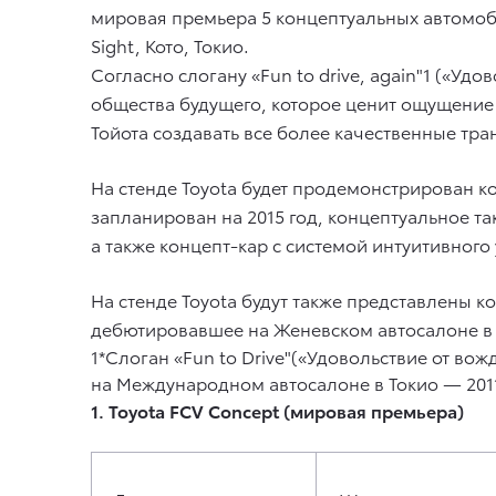
мировая премьера 5 концептуальных автомоби
Sight, Кото, Токио.
Согласно слогану «Fun to drive, again"1 («У
общества будущего, которое ценит ощущение
Тойота создавать все более качественные тра
На стенде Toyota будет продемонстрирован к
запланирован на 2015 год, концептуальное 
а также концепт-кар с системой интуитивного
На стенде Toyota будут также представлены к
дебютировавшее на Женевском автосалоне в м
1*Слоган «Fun to Drive"(«Удовольствие от вож
на Международном автосалоне в Токио — 201
1. Toyota FCV Concept (мировая премьера)