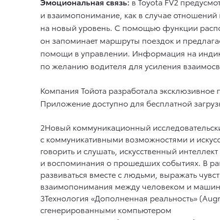
Эмоциональная связь:
в Toyota FV2 предусм
и взаимопонимание, как в случае отношений 
на новый уровень. С помощью функции распо
он запоминает маршруты поездок и предлагае
помощи в управлении. Информация на индикат
по желанию водителя для усиления взаимосв
Компания Тойота разработала эксклюзивное п
Приложение доступно для бесплатной загрузки
2Новый коммуникационный исследовательский 
с коммуникативными возможностями и искусс
говорить и слушать, искусственный интеллек
и воспоминания о прошедших событиях. В рамк
развиваться вместе с людьми, выражать чувс
взаимопонимания между человеком и машин
3Технология «Дополненная реальность» (Augm
сгенерированными компьютером