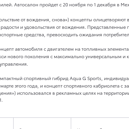
лей. Автосалон пройдет с 20 ноября по 1 декабря в М
довольствие от вождения, снова») концепты олицетворяю
 радости и удовольствия от вождения. Представленны
нспортные средства, превосходить ожидания потребител
онцепт автомобиля с двигателем на топливных элементах
такси нового поколения с максимально универсальным 
 управления.
омпактный спортивный гибрид Aqua G Sports, индивидуал
арте этого года, и концепт спортивного кабриолета с 
дения») использовался в рекламных целях на территории 
1.