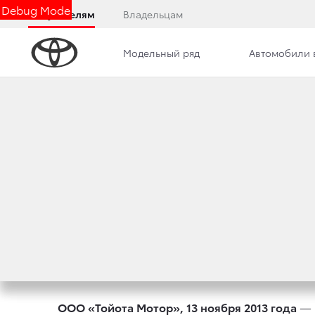
Debug Mode
Покупателям
Владельцам
Модельный ряд
Автомобили 
Дилерский центр
Новости
Преимущества д
ПРЕМЬЕРЫ TOYO
АВТОСАЛОНЕ - 20
19 ноября 2013 г.
Поделиться
ООО «Тойота Мотор», 13 ноября 2013 года
— В