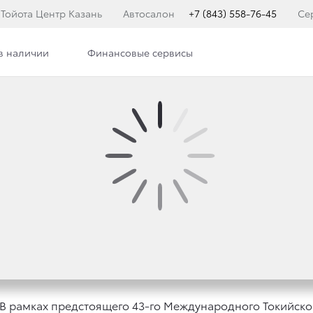
Тойота Центр Казань
Автосалон
+7 (843) 558-76-45
Се
в наличии
Финансовые сервисы
илерского центра
Сотрудники
TA НА МЕЖДУНАРОДН
13
 рамках предстоящего 43-го Международного Токийского